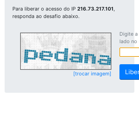
Para liberar o acesso
do IP
216.73.217.101
,
responda ao desafio abaixo.
Digite 
lado no
[trocar imagem]